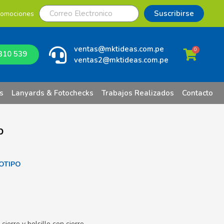
Suscribirse
romociones
ventas@mktideas.com.pe
0
310 539
ventas2@mktideas.com.pe
s
Lanyards & Fotochecks
Trabajos Realizados
Contacto
p
OTIPO
ierre y bolsillo con cierre.