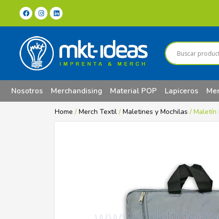
Nosotros
Merchandising
Material POP
Lapiceros
Mer
Home
/
Merch Textil
/
Maletines y Mochilas
/ Maletín