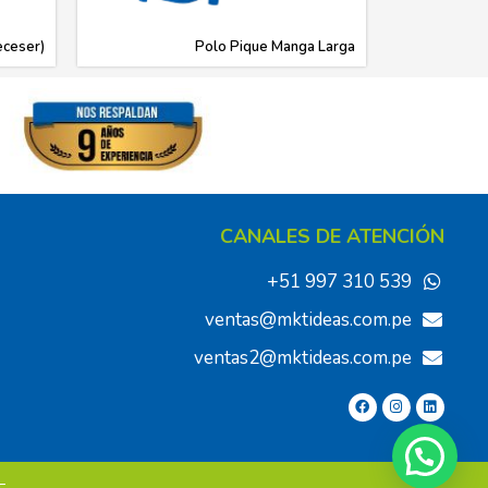
eceser)
Polo Pique Manga Larga
CANALES DE ATENCIÓN
+51 997 310 539
ventas@mktideas.com.pe
ventas2@mktideas.com.pe