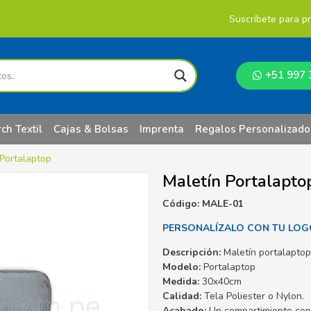
Suscríbete para p
+51 997 
ch Textil
Cajas & Bolsas
Imprenta
Regalos Personalizado
 Portalaptop
Maletín Portalapto
Código: MALE-01
PERSONALÍZALO CON TU LOG
Descripción:
Maletín portalaptop
Modelo:
Portalaptop
Medida:
30x40cm
Calidad:
Tela Poliester o Nylon.
Acabado:
Un compartimiento con c