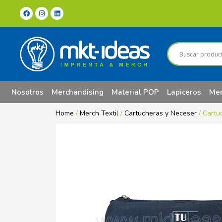
Nosotros
Merchandising
Material POP
Lapiceros
Mer
Home
/
Merch Textil
/
Cartucheras y Neceser
/ Cartu