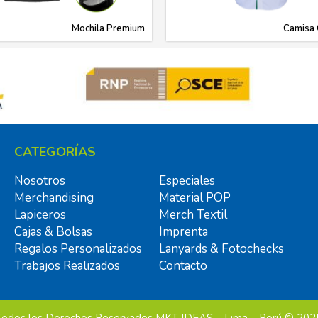
Mochila Premium
Camisa 
CATEGORÍAS
Nosotros
Especiales
Merchandising
Material POP
Lapiceros
Merch Textil
Cajas & Bolsas
Imprenta
Regalos Personalizados
Lanyards & Fotochecks
Trabajos Realizados
Contacto
Todos los Derechos Reservados MKT IDEAS – Lima – Perú © 202