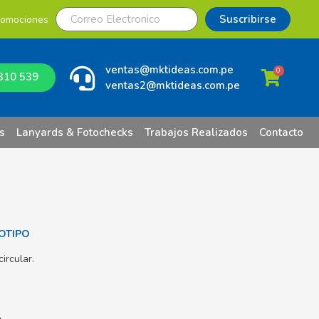
Suscribirse
romociones
ventas@mktideas.com.pe
0
310 539
ventas2@mktideas.com.pe
s
Lanyards & Fotochecks
Trabajos Realizados
Contacto
OTIPO
ircular.
.