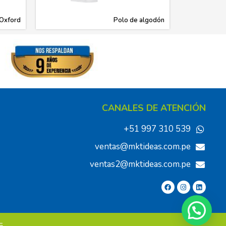
Oxford
Polo de algodón
CANALES DE ATENCIÓN
+51 997 310 539
ventas@mktideas.com.pe
ventas2@mktideas.com.pe
5