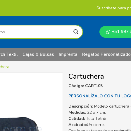
Suscríbete para p
+51 997 
ch Textil
Cajas & Bolsas
Imprenta
Regalos Personalizado
chera
Cartuchera
Código: CART-05
PERSONALÍZALO CON TU LOG
Descripción:
Modelo cartuchera c
Medidas:
22 x 7 cm.
Calidad:
Tela Tetrón.
Acabado:
Un cierre.
Con logo estampado en serigrafía