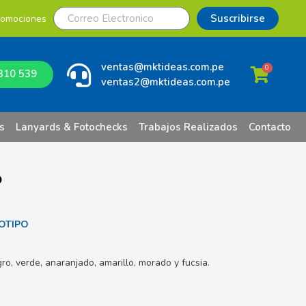
Suscribirse
romociones
ventas@mktideas.com.pe
0
310 539
ventas2@mktideas.com.pe
s
Lanyards & Fotochecks
Trabajos Realizados
Contacto
o
OTIPO
ro, verde, anaranjado, amarillo, morado y fucsia.