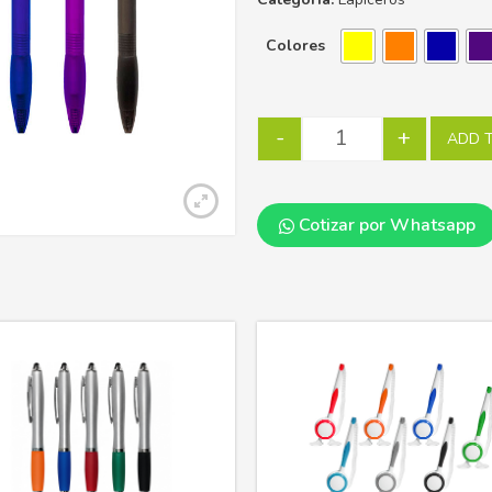
Colores
-
+
ADD 
Cotizar por Whatsapp