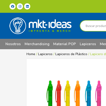
Nosotros
Merchandising
Material POP
Lapiceros
Mer
Home
/
Lapiceros
/
Lapiceros de Plástico
/ Lapicero d