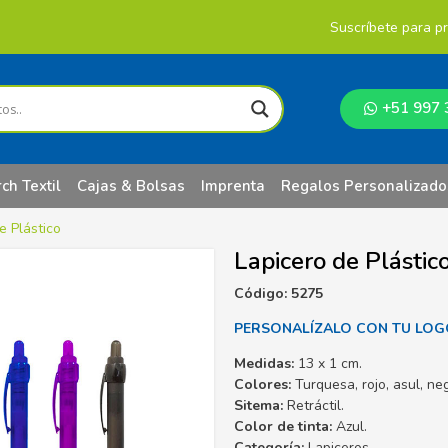
Suscríbete para p
+51 997 
ch Textil
Cajas & Bolsas
Imprenta
Regalos Personalizado
e Plástico
Lapicero de Plástic
Código: 5275
PERSONALÍZALO CON TU LOG
Medidas:
13 x 1 cm.
Colores:
Turquesa, rojo, asul, neg
Sitema:
Retráctil.
Color de tinta:
Azul.
Categoría:
Lapiceros