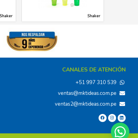
Shaker
Shaker
CANALES DE ATENCIÓN
+51 997 310 539
ventas@mktideas.com.pe
ventas2@mktideas.com.pe