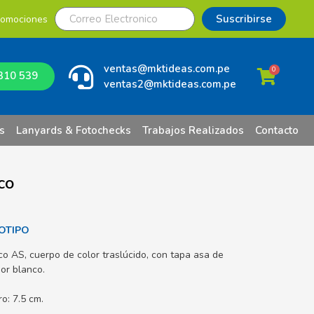
Suscribirse
romociones
ventas@mktideas.com.pe
0
310 539
ventas2@mktideas.com.pe
s
Lanyards & Fotochecks
Trabajos Realizados
Contacto
co
OTIPO
o AS, cuerpo de color traslúcido, con tapa asa de
ior blanco.
o: 7.5 cm.