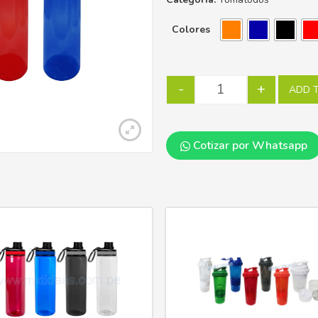
Colores
-
+
ADD 
Cotizar por Whatsapp