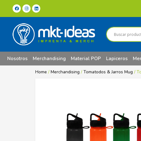
Nosotros
Merchandising
Material POP
Lapiceros
Mer
Home
/
Merchandising
/
Tomatodos & Jarros Mug
/ T