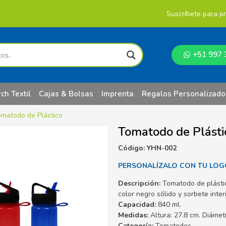
Suscríbete para p
+51 997 
ch Textil
Cajas & Bolsas
Imprenta
Regalos Personalizado
omatodo de Plástico
Tomatodo de Plásti
Código: YHN-002
PERSONALÍZALO CON TU LOG
Descripción:
Tomatodo de plástic
color negro sólido y sorbete inter
Capacidad:
840 ml.
Medidas:
Altura: 27.8 cm. Diámetr
Categoría:
Tomatodos