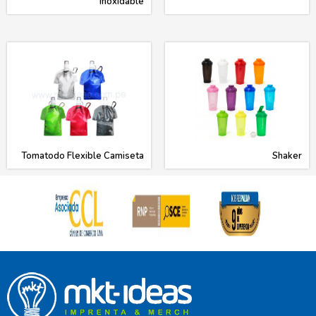
Inoxidable
Tomatodo Flexible Camiseta
Shaker