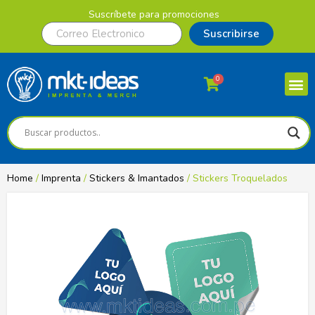
Suscríbete para promociones
Suscribirse
0
Home
/
Imprenta
/
Stickers & Imantados
/ Stickers Troquelados