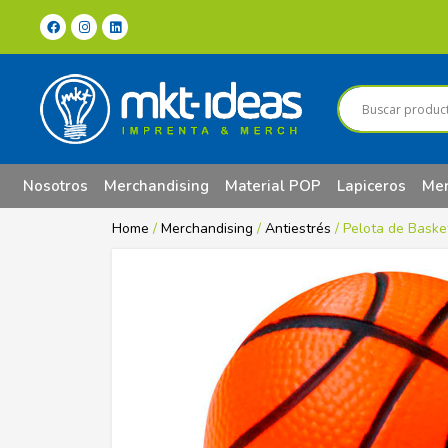
Nosotros
Merchandising
Material POP
Lapiceros
Mer
Home
/
Merchandising
/
Antiestrés
/ Pelota de Baske