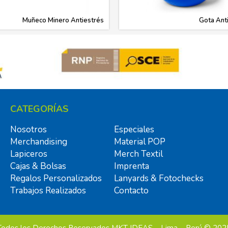
Muñeco Minero Antiestrés
Gota Ant
CATEGORÍAS
Nosotros
Especiales
Merchandising
Material POP
Lapiceros
Merch Textil
Cajas & Bolsas
Imprenta
Regalos Personalizados
Lanyards & Fotochecks
Trabajos Realizados
Contacto
Todos los Derechos Reservados MKT IDEAS – Lima – Perú © 202