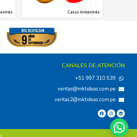
iestrés
Casco Antiestrés
CANALES DE ATENCIÓN
+51 997 310 539
ventas@mktideas.com.pe
ventas2@mktideas.com.pe
5