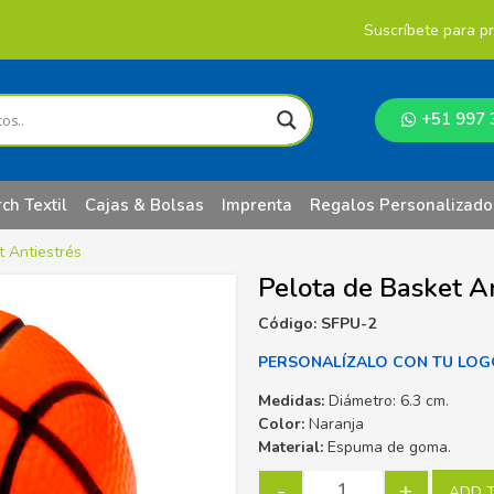
Suscríbete para p
+51 997 
ch Textil
Cajas & Bolsas
Imprenta
Regalos Personalizado
t Antiestrés
Pelota de Basket An
Código: SFPU-2
PERSONALÍZALO CON TU LOG
Medidas:
Diámetro: 6.3 cm.
Color:
Naranja
Material:
Espuma de goma.
-
+
ADD 