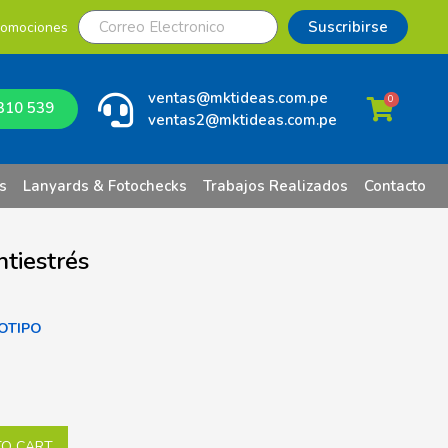
Suscribirse
romociones
ventas@mktideas.com.pe
0
310 539
ventas2@mktideas.com.pe
s
Lanyards & Fotochecks
Trabajos Realizados
Contacto
tiestrés
OTIPO
TO CART