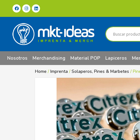
Nosotros
Merchandising
Material POP
Lapiceros
Mer
Home
/
Imprenta
/
Solaperos, Pines & Marbetes
/ Pin