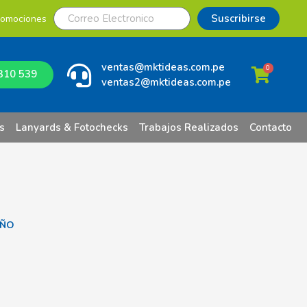
Suscribirse
romociones
ventas@mktideas.com.pe
0
310 539
ventas2@mktideas.com.pe
s
Lanyards & Fotochecks
Trabajos Realizados
Contacto
EÑO