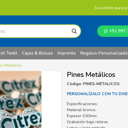
Suscríbete para p
+51 997 
ch Textil
Cajas & Bolsas
Imprenta
Regalos Personalizado
es Metálicos
Pines Metálicos
Código: PINES-METALICOS
PERSONALÍZALO CON TU DIS
Especificaciones:
Material bronce.
Espesor 0.63mm.
Grabación bajo relieve.
Letras y logo pintado.