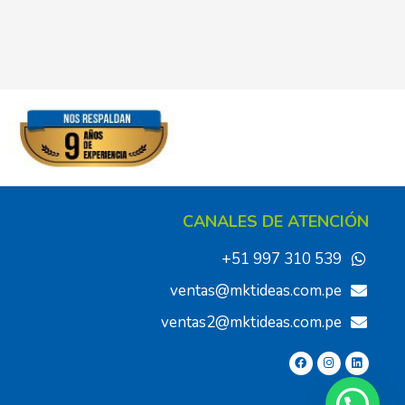
CANALES DE ATENCIÓN
+51 997 310 539
ventas@mktideas.com.pe
ventas2@mktideas.com.pe