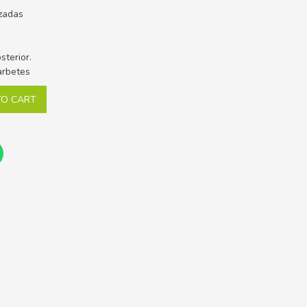
zadas
sterior.
arbetes
TO CART