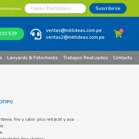
Suscribirse
romociones
ventas@mktideas.com.pe
0
310 539
ventas2@mktideas.com.pe
s
Lanyards & Fotochecks
Trabajos Realizados
Contacto
OTIPO
ene, frio y calor. pico retráctil y asa
le
le
omatodos tipo stanley