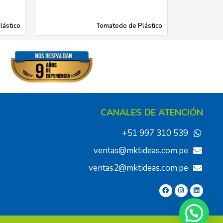
lástico
Tomatodo de Plástico
CANALES DE ATENCIÓN
+51 997 310 539
ventas@mktideas.com.pe
ventas2@mktideas.com.pe