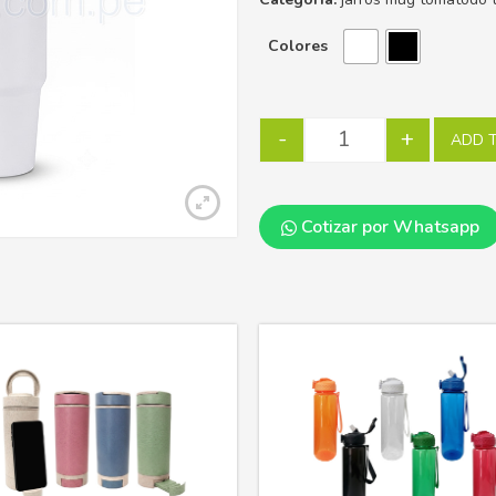
Colores
-
+
ADD 
Cotizar por Whatsapp