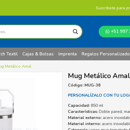
Suscríbete para p
+51 997 
ch Textil
Cajas & Bolsas
Imprenta
Regalos Personalizado
ug Metálico Amal
Mug Metálico Amal
Código: MUG-38
PERSONALÍZALO CON TU LOG
Capacidad:
850 ml
Características:
Doble pared, manti
Material externo:
acero inoxidab
Material interno:
acero inoxidab
Categoría:
jarros mug tomatodo t