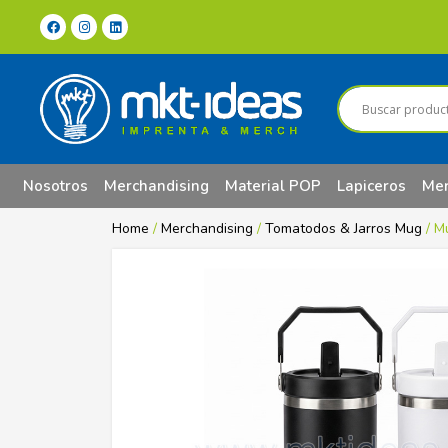
Nosotros
Merchandising
Material POP
Lapiceros
Mer
Home
/
Merchandising
/
Tomatodos & Jarros Mug
/ M